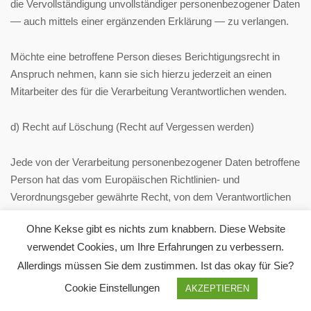
die Vervollständigung unvollständiger personenbezogener Daten
— auch mittels einer ergänzenden Erklärung — zu verlangen.
Möchte eine betroffene Person dieses Berichtigungsrecht in
Anspruch nehmen, kann sie sich hierzu jederzeit an einen
Mitarbeiter des für die Verarbeitung Verantwortlichen wenden.
d) Recht auf Löschung (Recht auf Vergessen werden)
Jede von der Verarbeitung personenbezogener Daten betroffene
Person hat das vom Europäischen Richtlinien- und
Verordnungsgeber gewährte Recht, von dem Verantwortlichen
zu verlangen, dass die sie betreffenden personenbezogenen
Ohne Kekse gibt es nichts zum knabbern. Diese Website
Daten unverzüglich gelöscht werden, sofern einer der folgenden
verwendet Cookies, um Ihre Erfahrungen zu verbessern.
Gründe zutrifft und soweit die Verarbeitung nicht erforderlich ist:
Allerdings müssen Sie dem zustimmen. Ist das okay für Sie?
Die personenbezogenen Daten wurden für solche Zwecke
erhoben oder auf sonstige Weise verarbeitet, für welche sie
Cookie Einstellungen
AKZEPTIEREN
nicht mehr notwendig sind.