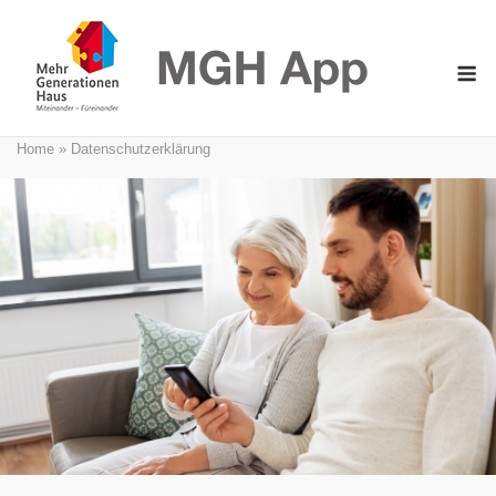
Skip
to
M
content
Home
»
Datenschutzerklärung