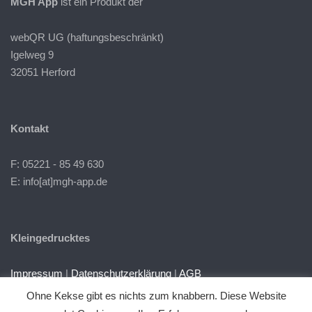
MGH App
ist ein Produkt der
webQR UG (haftungsbeschränkt)
Igelweg 9
32051 Herford
Kontakt
F: 05221 - 85 49 630
E: info[at]mgh-app.de
Kleingedrucktes
Impressum
|
Datenschutzerklärung
|
AGB
Ohne Kekse gibt es nichts zum knabbern. Diese Website